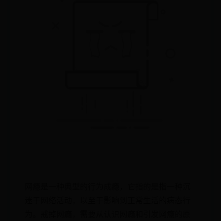
网瘾是一种典型的行为成瘾，它指的是指一种沉
迷于网络活动，以至于影响到正常生活的病态行
为。戒掉网瘾，需要从认识网瘾和引发网瘾的原