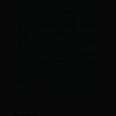
← C
二手摩托车在哪个平台买比较好
语言
在购买二手摩托车时，选择一个
和
可靠的平台至关重要，它能在很
Java
大程度上保障交易的安全性和车
哪个
辆的质量。下面为您介绍几个购
难？
买二手摩托车比较好的平台。
5年
一、常见的二手摩托车交易平台
老码
闲鱼：作为一个广为人知的综合
农的
性二手交易平台，闲鱼拥有 →
真实
感受