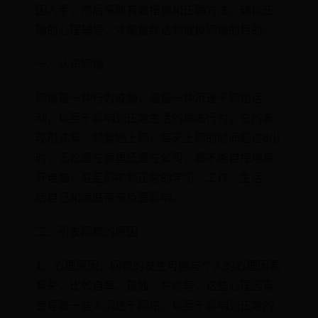
因入手，然后采取有效措施和正确方法，辅以正
确的心理辅导，才能最终达到戒掉网瘾的目的。
一、认识网瘾
网瘾是一种行为成瘾，是指一种沉迷于网络活
动，以至于影响到正常生活的病态行为。它的表
现形式有：频繁地上网，每天上网的时间超过8小
时，无论是在家里还是在公司，都不能自控地离
开电脑，甚至影响到正常的学习、工作、生活，
给自己和家庭带来负面影响。
二、引发网瘾的原因
1、心理原因：网瘾的发生可能与个人的心理因素
有关，比如自卑、孤独、焦虑等，这些心理因素
会导致一些人沉迷于网络，以至于影响到正常的