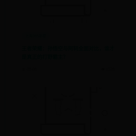
上海365彩票
王者荣耀：孙悟空与阿轲全面对比，谁才
是真正的打野霸主？
📅 08-08
👁️ 1328