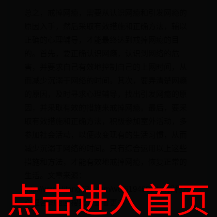
总之，戒掉网瘾，需要从认识网瘾和引发网瘾的
原因入手，然后采取有效措施和正确方法，辅以
正确的心理辅导，才能最终达到戒掉网瘾的目
的。首先，要正确认识网瘾，认识到网络的危
害，并要求自己有效地控制自己的上网时间，从
而减少沉溺于网络的时间。其次，要弄清楚网瘾
的原因，及时寻求心理辅导，找出引发网瘾的原
因，并采取有效的措施来戒掉网瘾。最后，要采
取有效措施和正确方法，积极参加室外活动，多
参加社会活动，以便改变现有的生活习惯，从而
减少沉溺于网络的时间。只有综合运用以上这些
措施和方法，才能有效地戒掉网瘾，恢复正常的
生活。文章来源：
点击进入首页
http://www.lifang521.com/wd/619469.html郭利方
心理咨询返回搜狐，查看更多