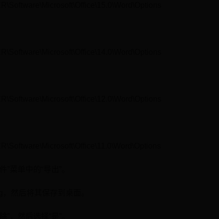
tware\Microsoft\Office\15.0\Word\Options
tware\Microsoft\Office\14.0\Word\Options
tware\Microsoft\Office\12.0\Word\Options
tware\Microsoft\Office\11.0\Word\Options
件”菜单中的“导出”。
.reg，然后将其保存到桌面。
除”，然后选择“是”。