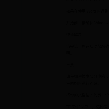
如果在使用 Word 时
开始前，请确保 Window
快速解决
请尝试下列选项以帮助确
明。
重要
请仔细遵循本部分中的步
生问题时进行还原。
将你的文档插入到另一个
在“文件”菜单上，选择“