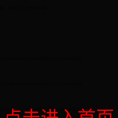
 版本，找到以下注册表子项。
tware\Microsoft\Office\16.0\Word\Data
tware\Microsoft\Office\15.0\Word\Data
tware\Microsoft\Office\14.0\Word\Data
点击进入首页