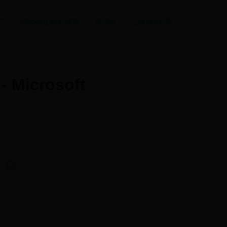
页
365bet亚洲足球赛
26365
上海365彩票
icrosoft