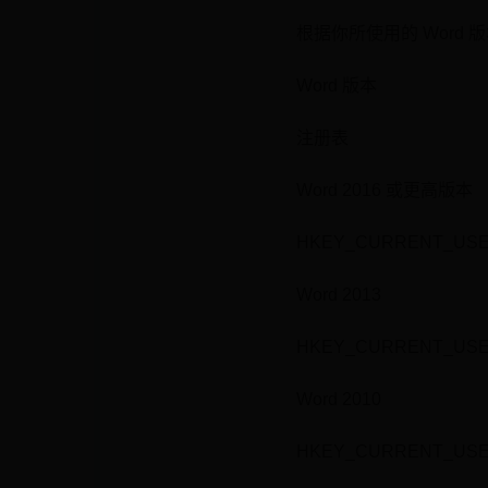
根据你所使用的 Word
Word 版本
注册表
Word 2016 或更高版本
HKEY_CURRENT_USER\Sof
Word 2013
HKEY_CURRENT_USER\Sof
Word 2010
HKEY_CURRENT_USER\Sof