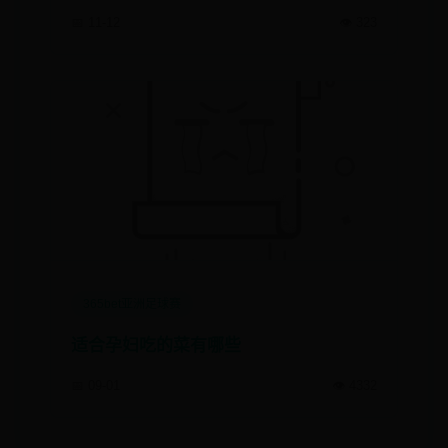
📅 11-12
👁️ 323
365bet亚洲足球赛
适合孕妇吃的菜有哪些
📅 09-01
👁️ 4332