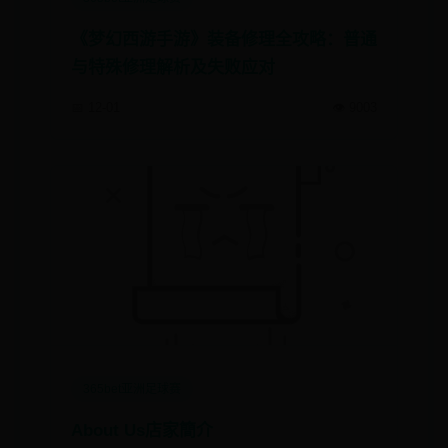
《梦幻西游手游》装备修理全攻略：普通
与特殊修理解析及失败应对
📅 12-01
👁️ 9003
365bet亚洲足球赛
About Us店家簡介