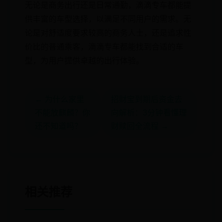
无论是商务出行还是日常通勤，滴滴专车都能提
供丰富的车型选择，以满足不同用户的需求。无
论是对舒适度要求较高的商务人士，还是追求性
价比的普通乘客，滴滴专车都能找到合适的车
型，为用户提供卓越的出行体验。
← 为什么家里
招财宝到期后资金去
不能放麒麟？你
向解析：3分钟看懂理
还不知道吗？
财赎回全流程 →
相关推荐