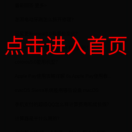
最新回答 更多>
澎湃电动牙刷怎么拆开修理？
三星更新oneui3.0有哪些变化？
点击进入首页
coloros11.3别的机型为何不能更新？
coloros5.0能用机型？
Apple Pay使用攻略详解 6s Apple Pay使用教...
macOS Sierra系统能用哪些设备 macOS
手机支付的超级QQ怎么样计算费用和成长值？
计算器是干什么用的？