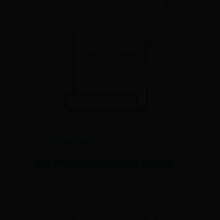
📅 06-29
👁️ 6436
365bet亚洲足球赛
推塔游戏有哪些手游?推塔类游戏推荐
📅 06-29
👁️ 7069