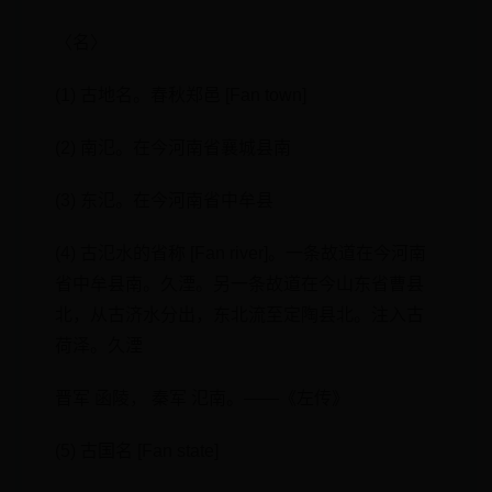
〈名〉
(1) 古地名。春秋郑邑 [Fan town]
(2) 南氾。在今河南省襄城县南
(3) 东氾。在今河南省中牟县
(4) 古氾水的省称 [Fan river]。一条故道在今河南
省中牟县南。久湮。另一条故道在今山东省曹县
北，从古济水分出，东北流至定陶县北。注入古
荷泽。久湮
晋军 函陵， 秦军 氾南。——《左传》
(5) 古国名 [Fan state]