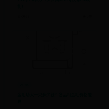
能）
📅 06-29
👁️ 848
26365
金毛幼犬一只多少钱？各品相金毛价格差
异