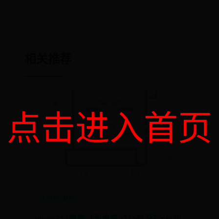
相关推荐
点击进入首页
上海365彩票
vivoy31a参数（步步高y31a有没有nfc功