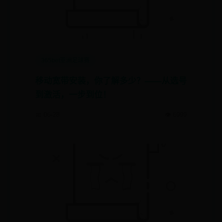
365bet亚洲足球赛
移动宽带安装，你了解多少？——从选号
到激活，一步到位！
📅 06-28
👁️ 6999