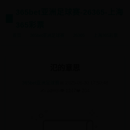
365bet亚洲足球赛-26365-上海
365彩票
首页
365bet亚洲足球赛
26365
上海365彩票
氾的意思
365bet亚洲足球赛
📅 2025-06-30 17:50:48
✍️ admin
👁️ 1247
❤️ 204