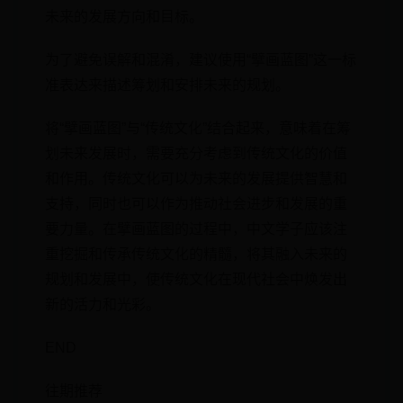
未来的发展方向和目标。
为了避免误解和混淆，建议使用“擘画蓝图”这一标
准表达来描述筹划和安排未来的规划。
将“擘画蓝图”与“传统文化”结合起来，意味着在筹
划未来发展时，需要充分考虑到传统文化的价值
和作用。传统文化可以为未来的发展提供智慧和
支持，同时也可以作为推动社会进步和发展的重
要力量。在擘画蓝图的过程中，中文学子应该注
重挖掘和传承传统文化的精髓，将其融入未来的
规划和发展中，使传统文化在现代社会中焕发出
新的活力和光彩。
END
往期推荐