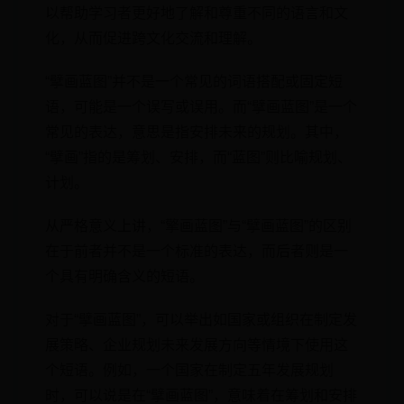
以帮助学习者更好地了解和尊重不同的语言和文
化，从而促进跨文化交流和理解。
“擘画蓝图”并不是一个常见的词语搭配或固定短
语，可能是一个误写或误用。而“擘画蓝图”是一个
常见的表达，意思是指安排未来的规划。其中，
“擘画”指的是筹划、安排，而“蓝图”则比喻规划、
计划。
从严格意义上讲，“擎画蓝图”与“擘画蓝图”的区别
在于前者并不是一个标准的表达，而后者则是一
个具有明确含义的短语。
对于“擘画蓝图”，可以举出如国家或组织在制定发
展策略、企业规划未来发展方向等情境下使用这
个短语。例如，一个国家在制定五年发展规划
时，可以说是在“擘画蓝图”，意味着在筹划和安排