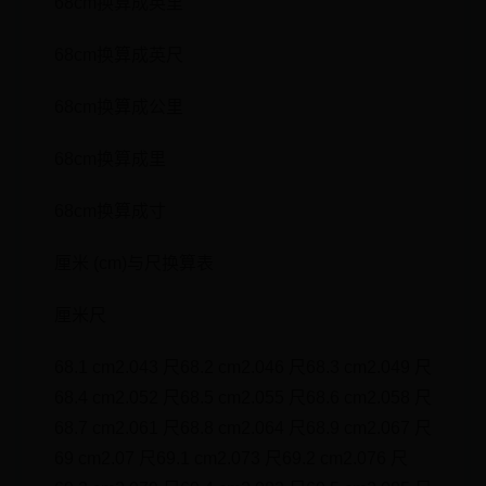
68cm换算成英里
68cm换算成英尺
68cm换算成公里
68cm换算成里
68cm换算成寸
厘米 (cm)与尺换算表
厘米尺
68.1 cm2.043 尺68.2 cm2.046 尺68.3 cm2.049 尺
68.4 cm2.052 尺68.5 cm2.055 尺68.6 cm2.058 尺
68.7 cm2.061 尺68.8 cm2.064 尺68.9 cm2.067 尺
69 cm2.07 尺69.1 cm2.073 尺69.2 cm2.076 尺