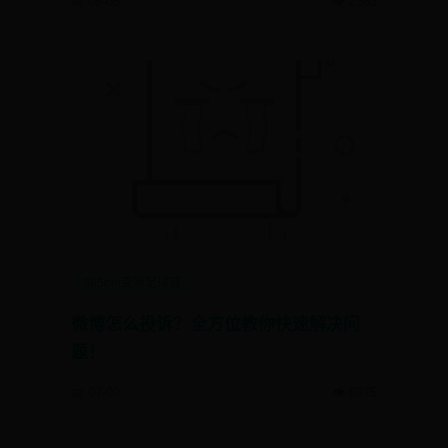
📅 08-08
👁️ 2363
365bet亚洲足球赛
微博怎么投诉？全方位教你快速解决问
题！
📅 07-09
👁️ 6975