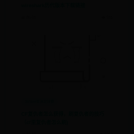
wireshark历代版本下载链接
📅 06-28
👁️ 581
365bet亚洲足球赛
CF复仇者怎么获得，刷复仇者的技巧
（cf里复仇者怎么刷)