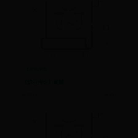
上海365彩票
《炉石传说》商城
📅 07-14
👁️ 564