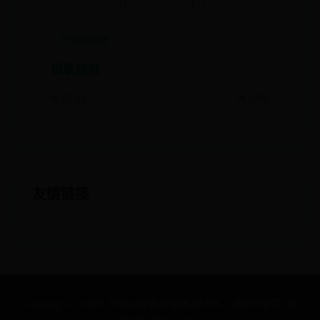
上海365彩票
银联钱包
📅 07-22
👁️ 8398
友情链接
Copyright ©
2026
365bet亚洲足球赛-26365-上海365彩票 All