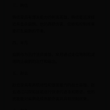
三、韩信
韩信是具有爆发能力的刺客英雄，韩信能迅速接
近并击杀扁鹊。他的高额伤害、位移和控制效果
能打乱扁鹊的节奏。
四、芈月
扁鹊作为治疗法师英雄，芈月通过走位限制和减
速防止扁鹊的治疗和输出。
五、赵云
赵云是具有高机动性和爆发能力的战士英雄，赵
云通过闪现和技能进行快速的进攻和撤退。他的
技能能对扁鹊造成高额伤害并具有控制效果。