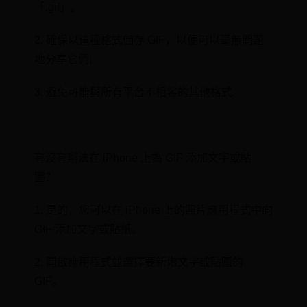
「.gif」。
2. 確保以這種格式儲存 GIF，以便可以毫無問題
地分享它們。
⁤⁣3. 避免可能與所有平台不相容的其他格式.
有沒有辦法在 iPhone 上為 GIF 添加文字或貼
圖？
1. 是的，您可以在 iPhone 上的照片應用程式中向
GIF 添加文字或貼紙。
2. 開啟應用程式並⁤選擇要新增文字或貼圖的
GIF。