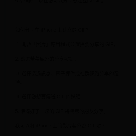
5.準備好！現在您可以分享您建立的 GIF。
​ ‌
如何分享在 iPhone 上建立的 GIF？
‌ 1. 開啟「照片」應用程式並選擇要分享的 GIF。
2. 點選螢幕底部的⁤分享按鈕。
‍ 3. 選擇透過訊息、電子郵件或社群網路分享的選
項。
⁣ 4. 選擇您想要傳送 GIF 的媒體.
5. 準備好了！您的⁢ GIF 將與您的朋友分享。
我可以將 iPhone 上的影片製作為 GIF 嗎？