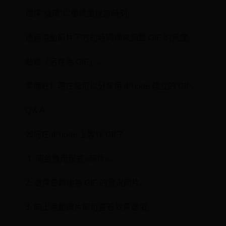
選擇“循環”以循環重複該時刻。
透過滑動影片下方的時間欄來調整 GIF 的長度。
點選「另存為 GIF」。
準備好！現在⁤您可以分享用 iPhone 建立的 GIF。
Q＆A
如何在 iPhone 上製作 GIF？
⁣ 1. 開啟‌應用程式‍»照片»。
2. 選擇要轉換為 GIF 的實況照片。
‍3.⁤ 向上滑動照片即可查看效果選項。