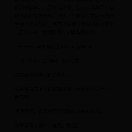
像的要簡單，只需幾個步驟，您就可以將影片變
成有趣的動畫圖像。透過一些應用程式甚至⁢您的⁢
手機內建的功能，您可以在幾分鐘內開始分享您
自己的 GIF。繼續閱讀以了解具體方法。
– 一步一步➡️如何使用⁢iPhone製作‌GIF
打開 iPhone 上的照片應用程式。
選擇要轉換為 GIF 的影片。
點擊螢幕右上角的編輯按鈕（看起來像三行，裡
面有點）。
滑動視頻，直到找到要轉換為 GIF 的時刻。
點擊螢幕底部的「直播」按鈕。