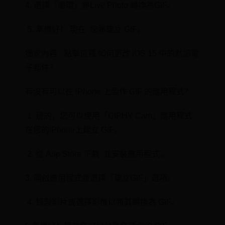
4. 選擇「循環」將Live Photo 轉換為GIF。
⁤ 5. 準備好！ ⁢現在 ⁤ 您將建立 GIF。
獨家內容 - 點擊這裡 如何更改 iOS 15 中的默認電
子郵件？
有沒有可以在 iPhone 上製作 GIF 的應用程式？
⁢ 1. ‌是的，您可以使用「GIPHY Cam」應用程式
在您的⁤iPhone上建立‍ GIF。
‌ 2. 從 ⁢App Store 下載 ⁣ 並安裝應用程式 ⁢。
3. 開啟應用程式⁤並選擇「建立GIF」選項。
⁢ 4. 錄製影片或選擇影像以將其轉換為 GIF。