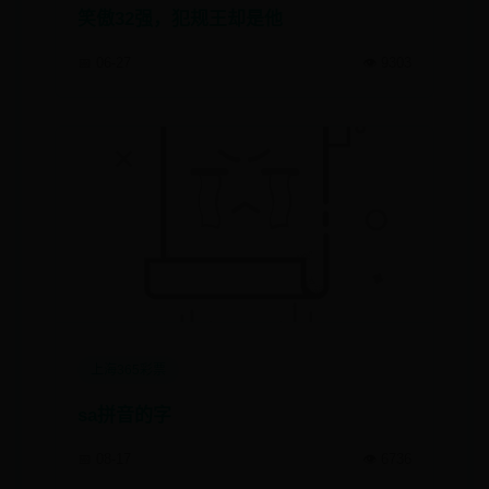
笑傲32强，犯规王却是他
📅 06-27
👁️ 9303
上海365彩票
sa拼音的字
📅 08-17
👁️ 6736