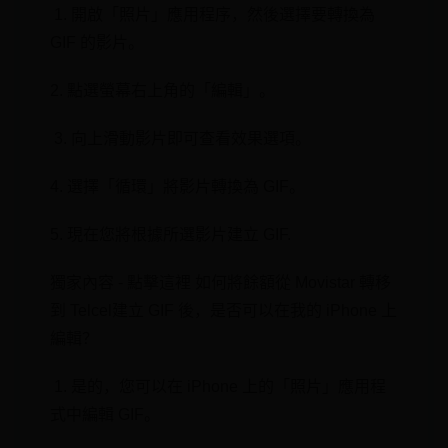
‌ 1. 開啟「照片」應用程序，然後選擇要轉換為
GIF 的影片。
2. 點選螢幕右上角的「編輯」。
‌ 3. 向上滑動影片即可查看效果選項。
4. 選擇「循環」將影片轉換為 GIF。
5. 現在您將根據所選影片建立 GIF⁤.
獨家內容 - 點擊這裡 如何將餘額從 Movistar 轉移
到 Telcel建立 GIF 後，是否可以在我的 iPhone 上
編輯？
‍ 1. 是的，您可以在 iPhone 上的「照片」應用程
式中編輯 GIF。