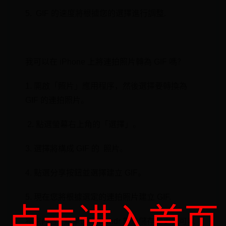
⁢5. ⁤ GIF 的速度將根據您的選擇進行調整.
​ ‍
我可以在 iPhone 上將連拍照片轉為 GIF 嗎？
1. 開啟「照片」應用程序，然後選擇要轉換為
GIF 的連拍照片。
⁣ 2. 點選螢幕右上角的「選擇」。
3. 選擇將構成 ⁤GIF 的 ⁤ 照片。
4. 點選分享按鈕並選擇建立 GIF。
5. 現在您將根據選定的連拍照片建立 GIF.
点击进入首页
獨家內容 - 點擊這裡 Grindr 無法儲存變更我可以