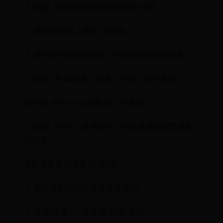
2. 開啟 ‌ 應用程式並選擇要編輯的 GIF。
‍ 3. 點選螢幕右上角的「編輯」。
4. 進行任何所需的更改，例如裁剪或添加效果。
5.⁢完成 GIF 編輯後，點擊「完成」儲存更改.
如何在 iPhone 上調整 GIF 的速度？
1. 開啟「照片」應用程序，然後選擇要調整速度
的 GIF。
2.點選畫面右上角的‍»編輯»。
3. 向上滑動 GIF 以查看速度選項。
4. 選擇“快速”、“慢速”或“正常”選項。