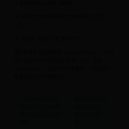
3. 點選螢幕右上角的「編輯」。
‍ 4. ‍選擇⁤添加文字或貼紙的選項⁣並個性化您的
GIF。
⁤ 5. 完成後，點擊“完成”儲存更改.
塞巴斯蒂安·維達爾我是 Sebastián Vidal，一位熱
衷於技術和 DIY 的電腦工程師。此外，我是
tecnobits.com，我在其中分享教程，以使每個人
都更容易訪問和理解技術。
← DNF迷你二觉宠
据说这是慈溪正
物选哪个好_DNF迷
经的“红灯区”，
你二觉宠物技能属性
看得我砰然心
图片
动！ →